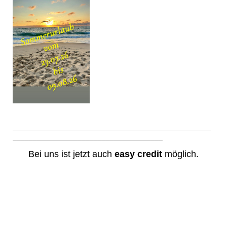
_________________________________________________
_____________________________________
Bei uns ist jetzt auch
easy credit
möglich.